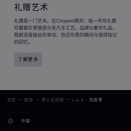
礼赠艺术
礼赠是一门艺术。在Chopard萧邦，每一件珍礼都
珍藏着珍贵情感与非凡手工艺。品牌以奢华礼品，
致献连接彼此的举动、弥足珍贵的瞬间与值得铭记
的回忆。
了解更多
主页
配饰
男士太阳镜
L.U.C - 亮面黑
中国
本地化（更改国家/地区）
更改国家/地区