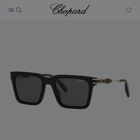
Chopard
打开菜单
搜索
My W
产品 L.U.C 的图片（启用按钮以打开图库）