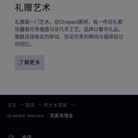
礼赠艺术
礼赠是一门艺术。在Chopard萧邦，每一件珍礼都
珍藏着珍贵情感与非凡手工艺。品牌以奢华礼品，
致献连接彼此的举动、弥足珍贵的瞬间与值得铭记
的回忆。
了解更多
主页
配饰
男士太阳镜
CLASSIC RACING - 亮面玫瑰金
中国