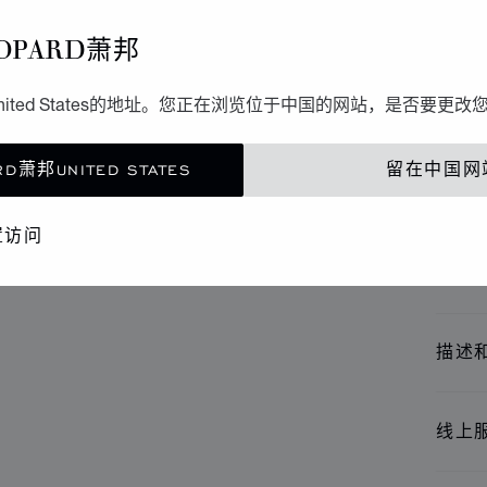
配饰
OPARD萧邦
I
ited States的地址。您正在浏览位于中国的网站，是否要更改
SCH3
D萧邦UNITED STATES
留在中国网
联
置访问
精品
描述
线上