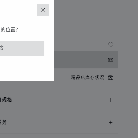
女士太阳镜
关闭
MPERIALE
您的位置？
36S54096Z
站
系我们
店预约
精品店库存状况
和规格
服务