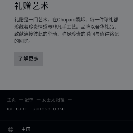
礼赠艺术
礼赠是一门艺术。在Chopard萧邦，每一件珍礼都
珍藏着珍贵情感与非凡手工艺。品牌以奢华礼品，
致献连接彼此的举动、弥足珍贵的瞬间与值得铭记
的回忆。
了解更多
主页
配饰
女士太阳镜
ICE CUBE - SCH353_03KU
中国
本地化（更改国家/地区）
更改国家/地区