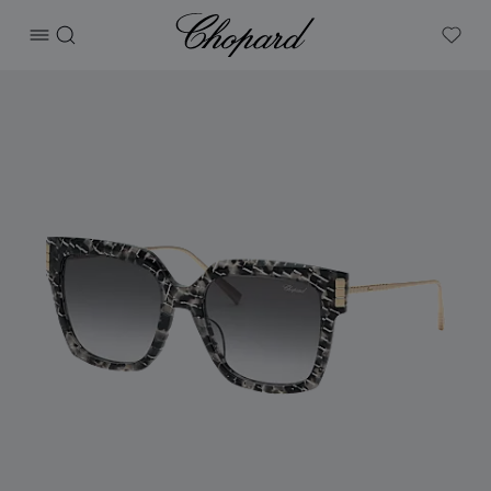
Chopard
打开菜单
搜索
My W
产品 Ice Cube 的图片（启用按钮以打开图库）