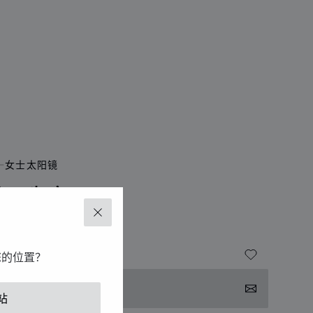
女士太阳镜
级珠宝
关闭
您的位置？
系我们
站