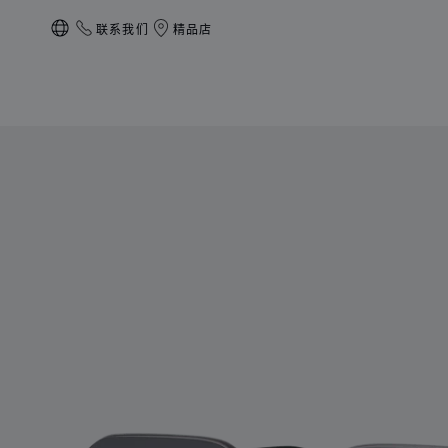
联系我们
精品店
本地化（更改国家/地区）
产品 高级珠宝 的图片（启用按钮以打开图库）