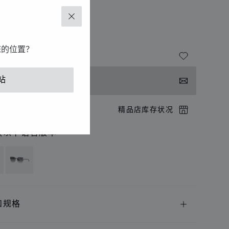
级珠宝
关闭
瑰金
您的位置？
站
系我们
店预约
精品店库存状况
供以下语言版本
和规格