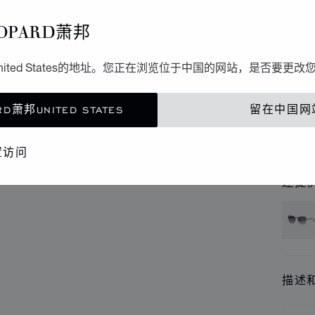
高
OPARD萧邦
亮面玫
ited States的地址。您正在浏览位于中国的网站，是否要更改
D萧邦UNITED STATES
留在中国网
联
精品
置访问
还提
描述