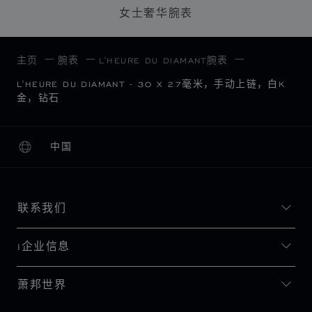
女士奢华腕表
主页
腕表
L'HEURE DU DIAMANT腕表
L'HEURE DU DIAMANT - 30 X 27毫米，手动上链，白K
金，钻石
中国
本地化（更改国家/地区）
更改国家/地区
联系我们
I企业信息
萧邦世界