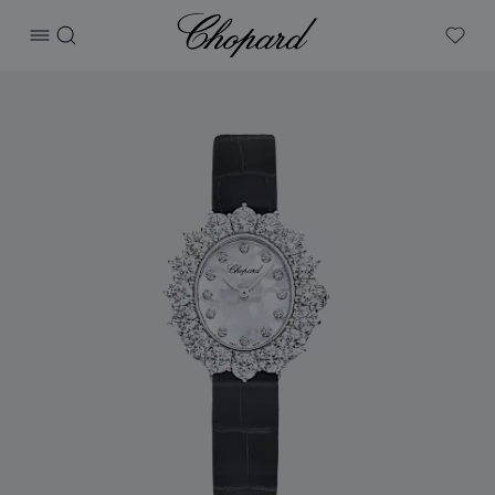
Chopard
打开菜单
搜索
My W
产品 L'Heure du Diamant 的图片（启用按钮以打开图库）