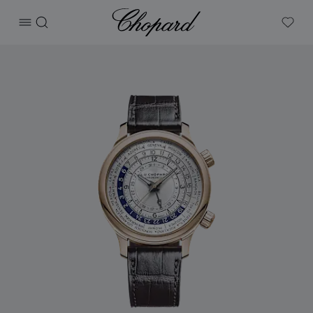
Chopard
打开菜单
搜索
My W
产品 L.U.C Time Traveler One 的图片（启用按钮以打开图库）