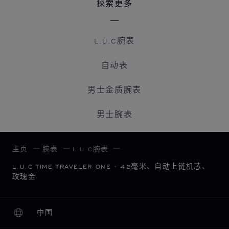
探索更多
L.U.C腕表
自动表
男士金质腕表
男士腕表
主页
腕表
L.U.C腕表
L.U.C TIME TRAVELER ONE - 42毫米、自动上链机芯、
玫瑰金
中国
本地化（更改国家/地区）
更改国家/地区