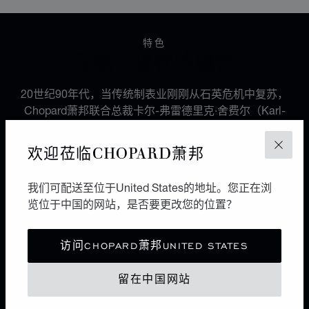
特色
传统与现代的融合
20世纪90年代，当传统制表业刚刚从石英危机中复苏，
Chopard萧邦联合总裁卡尔-弗雷德里克·舍费尔（Karl-
Friedrich Scheufele）创建了一家制表工坊，旨在开发出
品牌首枚机芯，以致敬1860年创立Chopard萧邦品牌的
欢迎莅临CHOPARD萧邦
关闭
路易-于利斯·萧邦（Louis-Ulysse Chopard）的传承精
髓。这枚名为L.U.C 96.01-L的微型摆陀自动机芯具备多
我们可配送至位于United States的地址。您正在浏
种性能，在当时独树一帜，标志着Chopard萧邦制表工坊
览位于中国的网站，是否要更改您的位置？
和L.U.C.奢华腕表系列的诞生。
访问CHOPARD萧邦UNITED STATES
留在中国网站
机芯