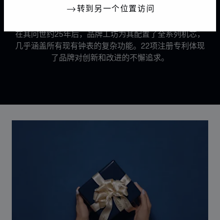
22项注册专利
转到另一个位置访问
在其问世约25年后，品牌工坊为其配置了全系列机芯，
几乎涵盖所有现有钟表的复杂功能。22项注册专利体现
了品牌对创新和改进的不懈追求。
Discover Chopard L.U.C flying tourbillon watch: 50-pie