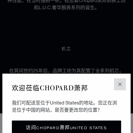
种性能，在当时独树一帜，标志着Chopard萧邦制表工坊
和L.U.C.奢华腕表系列的诞生。
机芯
22项注册专利
在其问世约25年后，品牌工坊为其配置了全系列机芯，
几乎涵盖所有现有钟表的复杂功能。22项注册专利体现
了品牌对创新和改进的不懈追求。
欢迎莅临CHOPARD萧邦
关闭
我们可配送至位于United States的地址。您正在浏
Discover Chopard L.U.C flying tourbillon watch: 50-pie
览位于中国的网站，是否要更改您的位置？
访问CHOPARD萧邦UNITED STATES