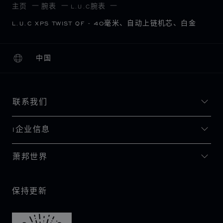
主页
腕表
L.U.C腕表
L.U.C XPS TWIST QF - 40毫米、自动上链机芯、白金
中国
本地化（更改国家/地区）
更改国家/地区
联系我们
I企业信息
萧邦世界
保持更新