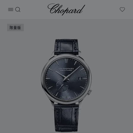
Chopard
打开菜单
搜索
My W
产品 L.U.C XPS Twist QF 的图片（启用按钮以打开图库）
限量版