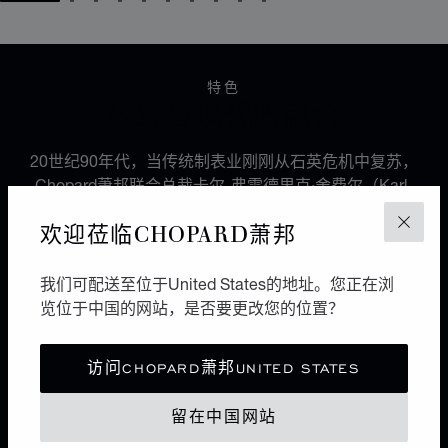
GO TO SLIDE 1
GO TO SLIDE 2
GO TO SLIDE 3
GO TO SLIDE 4
GO TO SLIDE 5
GO TO SLIDE 6
GO TO SLIDE 7
GO TO SLIDE 8
GO TO SLIDE 9
GO TO SLIDE 10
特色
传统与现代的融合
20世纪90年代，当传统制表业刚刚从石英危机中复苏，
Chopard萧邦联合总裁卡尔-弗雷德里克·舍费尔（Karl-
Friedrich Scheufele）创建了一家制表工坊，旨在开发出
欢迎莅临CHOPARD萧邦
关闭
品牌首枚机芯，以致敬1860年创立Chopard萧邦品牌的
路易-于利斯·萧邦（Louis-Ulysse Chopard）的传承精
髓。这枚名为L.U.C 96.01-L的微型摆陀自动机芯具备多
我们可配送至位于United States的地址。您正在浏
种性能，在当时独树一帜，标志着Chopard萧邦制表工坊
览位于中国的网站，是否要更改您的位置？
和L.U.C.奢华腕表系列的诞生。
访问CHOPARD萧邦UNITED STATES
留在中国网站