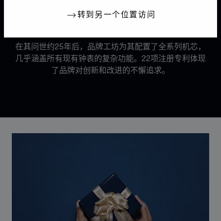
机芯
转到另一个位置访问
22项注册专利
在其问世约25年后，品牌工坊为其配置了全系列机芯，
几乎涵盖所有现有钟表的复杂功能。22项注册专利体现
了品牌对创新和改进的不懈追求。
Discover Chopard L.U.C flying tourbillon watch: 50-pie