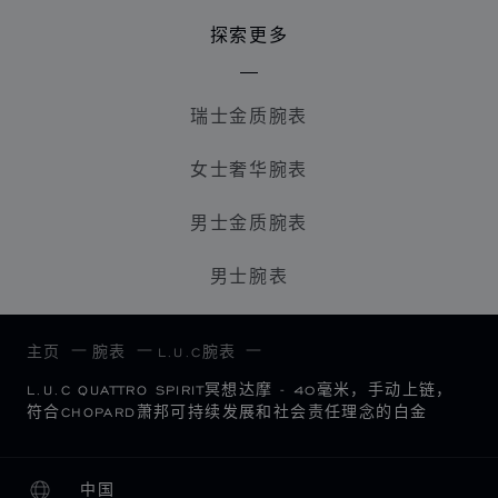
探索更多
瑞士金质腕表
女士奢华腕表
男士金质腕表
男士腕表
主页
腕表
L.U.C腕表
L.U.C QUATTRO SPIRIT冥想达摩 - 40毫米，手动上链，
符合CHOPARD萧邦可持续发展和社会责任理念的白金
中国
本地化（更改国家/地区）
更改国家/地区