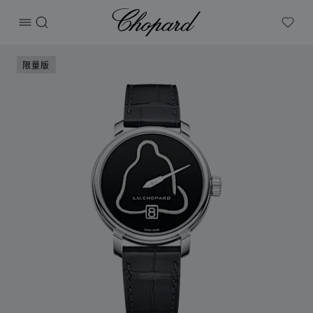
Chopard
打开菜单
搜索
My W
产品 L.U.C Quattro Spirit冥想达摩 的图片（启用按钮以打开
限量版