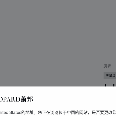
腕表
限量版
L.
士
OPARD萧邦
40毫
ited States的地址。您正在浏览位于中国的网站，是否要更改
理念的