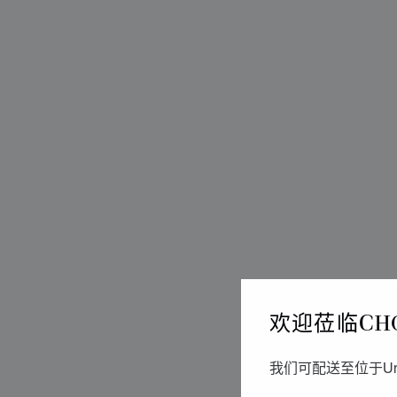
欢迎莅临CH
我们可配送至位于Un