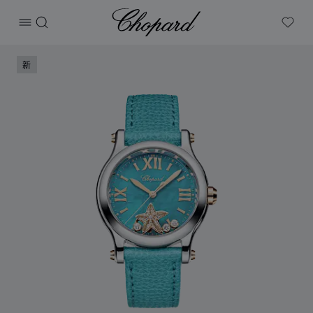
Chopard
打开菜单
搜索
My W
产品 HAPPY STARFISH系列 的图片（启用按钮以打开图库）
新