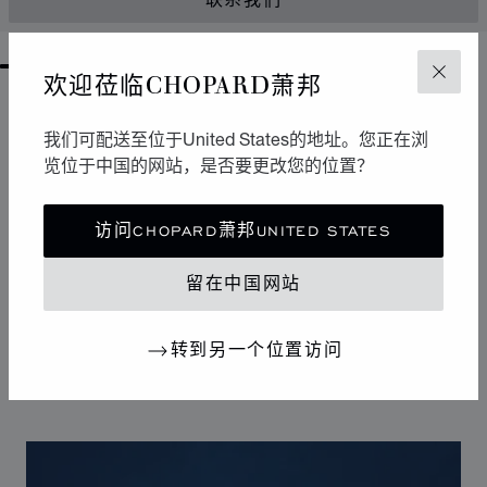
联系我们
GO TO SLIDE 1
GO TO SLIDE 2
GO TO SLIDE 3
GO TO SLIDE 4
GO TO SLIDE 5
GO TO SLIDE 6
GO TO SLIDE 7
GO TO SLIDE 8
GO TO SLIDE 9
GO TO SLIDE 10
欢迎莅临CHOPARD萧邦
关闭
设计
我们可配送至位于United States的地址。您正在浏
标志性设计
览位于中国的网站，是否要更改您的位置？
Happy Sport腕表拥有柔和曲线，堪称制表艺术中的柔美
风格杰作。其标志性的舞动钻石犹如华丽舞台，展现改变
访问CHOPARD萧邦UNITED STATES
20世纪女性生活的自由奔放潮流。Happy Sport钻石腕表
是首款将钻石的高贵气质与精钢的坚固特性相结合的腕
留在中国网站
表，独树一帜的设计使其成为连接腕表和珠宝的典范之
作。
转到另一个位置访问