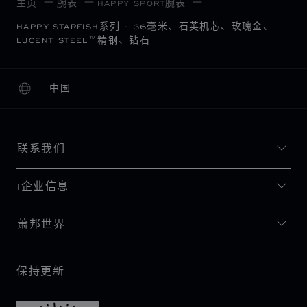
主页
腕表
HAPPY SPORT腕表
HAPPY STARFISH系列 - 36毫米、石英机芯、玫瑰金、
LUCENT STEEL™精钢、钻石
中国
本地化（更改国家/地区）
更改国家/地区
联系我们
I企业信息
萧邦世界
保持更新