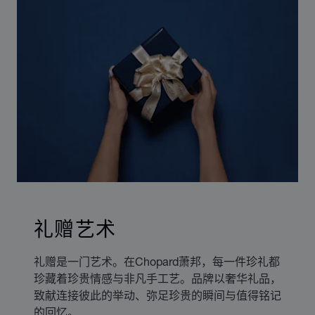
礼赠艺术
礼赠是一门艺术。在Chopard萧邦，每一件珍礼都
珍藏着珍贵情感与非凡手工艺。品牌以奢华礼品，
致献连接彼此的举动、弥足珍贵的瞬间与值得铭记
的回忆。