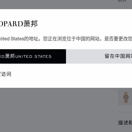
AL
OPARD萧邦
33毫
ited States的地址。您正在浏览位于中国的网站，是否要更改
联
D萧邦UNITED STATES
留在中国网
精品
置访问
还提
描述