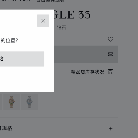
PINE EAGLE 33
关闭
米、自动上链机芯、玫瑰金、钻石
您的位置？
系我们
站
店预约
精品店库存状况
供以下语言版本
和规格