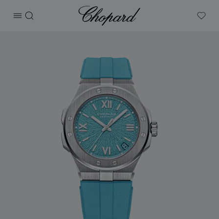
Chopard
打开菜单
搜索
My W
产品 Alpine Eagle雪山傲翼41 Beach腕表 的图片（启用按