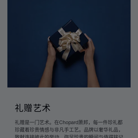
礼赠艺术
礼赠是一门艺术。在Chopard萧邦，每一件珍礼都
珍藏着珍贵情感与非凡手工艺。品牌以奢华礼品，
致献连接彼此的举动、弥足珍贵的瞬间与值得铭记