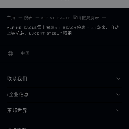
主页
腕表
ALPINE EAGLE 雪山傲翼腕表
ALPINE EAGLE雪山傲翼41 BEACH腕表 - 41毫米、自动
上链机芯、LUCENT STEEL™精钢
中国
本地化（更改国家/地区）
更改国家/地区
联系我们
I企业信息
萧邦世界