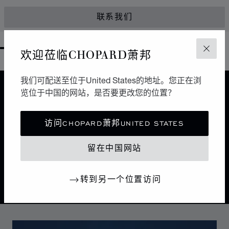
联系我们
欢迎莅临CHOPARD萧邦
GO TO SLIDE 1
GO TO SLIDE 2
GO TO SLIDE 3
GO TO SLIDE 4
GO TO SLIDE 5
GO TO SLIDE 6
GO TO SLIDE 7
GO TO SLIDE 8
GO TO SLIDE 9
GO TO SLIDE 10
关闭
我们可配送至位于United States的地址。您正在浏
览位于中国的网站，是否要更改您的位置？
设计
经典设计
访问CHOPARD萧邦UNITED STATES
大自然引导着萧邦制表师的巧手。Alpine Eagle雪山傲翼
瑞士腕表是一曲细腻考究的交响乐章，每一处细节都受到
留在中国网站
雄伟的阿尔卑斯山和雄鹰所启迪。
转到另一个位置访问