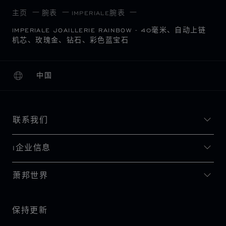
主页
腕表
IMPERIALE腕表
IMPERIALE JOAILLERIE RAINBOW - 40毫米、自动上链
机芯、玫瑰金、钻石、彩色蓝宝石
中国
本地化（更改国家/地区）
更改国家/地区
联系我们
I企业信息
萧邦世界
保持更新