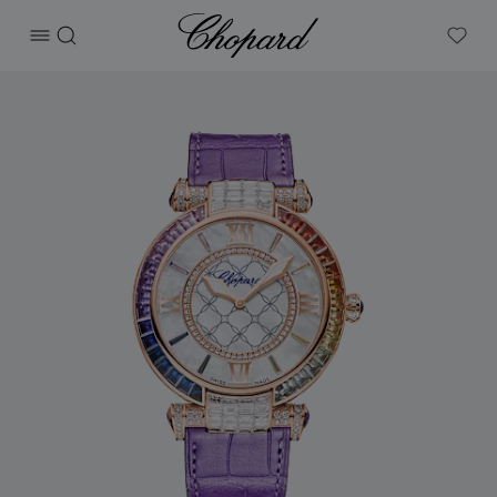
Chopard
打开菜单
搜索
My W
产品 IMPERIALE Joaillerie Rainbow 的图片（启用按钮以打