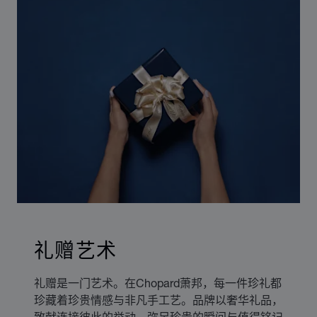
礼赠艺术
礼赠是一门艺术。在Chopard萧邦，每一件珍礼都
珍藏着珍贵情感与非凡手工艺。品牌以奢华礼品，
致献连接彼此的举动、弥足珍贵的瞬间与值得铭记