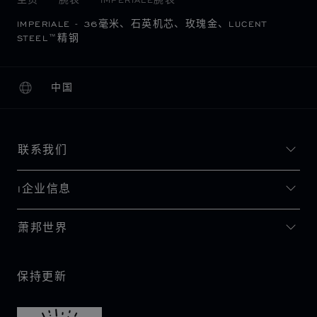
IMPERIALE - 36毫米、石英机芯、玫瑰金、LUCENT
STEEL™精钢
中国
本地化（更改国家/地区）
更改国家/地区
联系我们
I企业信息
萧邦世界
保持更新