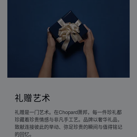
礼赠艺术
礼赠是一门艺术。在Chopard萧邦，每一件珍礼都
珍藏着珍贵情感与非凡手工艺。品牌以奢华礼品，
致献连接彼此的举动、弥足珍贵的瞬间与值得铭记
的回忆。