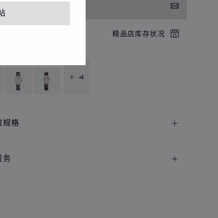
系我们
站
店预约
精品店库存状况
供以下语言版本
+ 4
和规格
服务