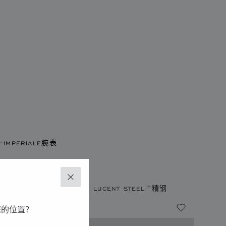
IMPERIALE腕表
MPERIALE
关闭
米、自动上链机芯、玫瑰金、LUCENT STEEL™精钢
您的位置？