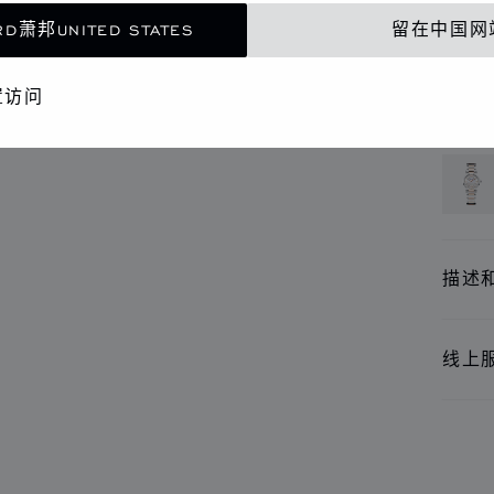
联
D萧邦UNITED STATES
留在中国网
精品
置访问
还提
描述
线上