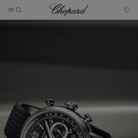
Chopard
打开菜单
搜索
My W