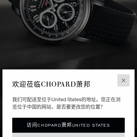
欢迎莅临CHOPARD萧邦
关闭
404 错误。
此页面不可用
我们可配送至位于United States的地址。您正在浏
览位于中国的网站，是否要更改您的位置？
返回首页
访问CHOPARD萧邦UNITED STATES
404