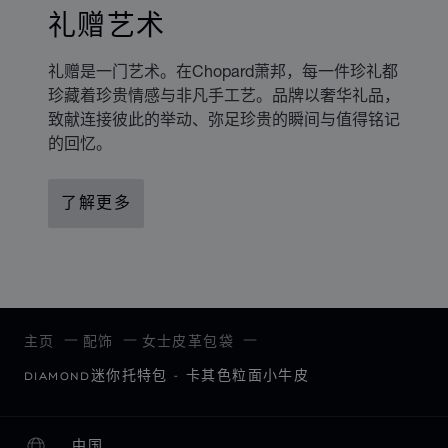
礼赠艺术
礼赠是一门艺术。在Chopard萧邦，每一件珍礼都
珍藏着珍贵情感与非凡手工艺。品牌以奢华礼品，
致献连接彼此的举动、弥足珍贵的瞬间与值得铭记
的回忆。
了解更多
主页
配饰
女士皮革包袋
DIAMOND迷你托特包 - 卡其色粒面小牛皮
中国