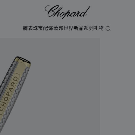
Chopard
腕表
珠宝
配饰
萧邦世界
新品系列
礼物
搜索