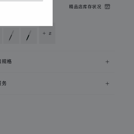
店预约
精品店库存状况
供以下语言版本
+ 2
和规格
服务