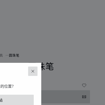
具
圆珠笔
RESCIA圆珠笔
关闭
脂 - 银色和黄金色金属
您的位置？
系我们
站