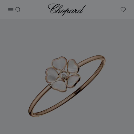
Chopard
打开菜单
搜索
My W
产品 Happy Hearts Flowers 的图片（启用按钮以打开图库）