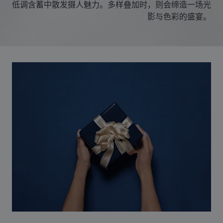
低调含蓄中散发摄人魅力。多样叠加时，则会缔造一场光
影与色彩的盛宴。