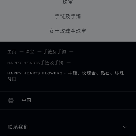
珠宝
手链及手镯
女士玫瑰金珠宝
主页
珠宝
手链及手镯
HAPPY HEARTS手链及手镯
HAPPY HEARTS FLOWERS - 手镯、玫瑰金、钻石、珍珠
母贝
中国
本地化（更改国家/地区）
更改国家/地区
联系我们