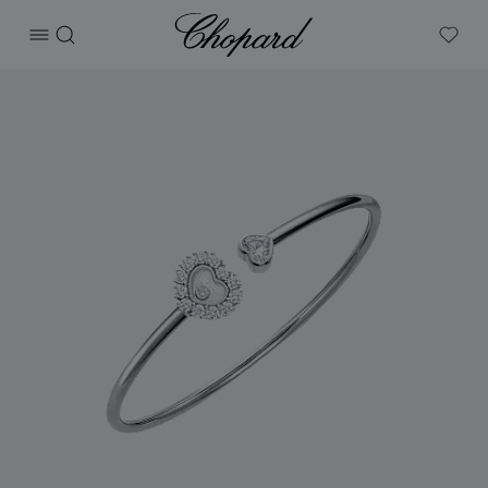
Chopard
打开菜单
搜索
My W
产品 Happy Diamonds Icons Joaillerie 的图片（启用按