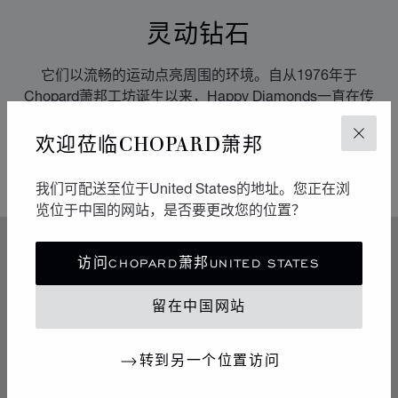
灵动钻石
它们以流畅的运动点亮周围的环境。自从1976年于
Chopard萧邦工坊诞生以来，Happy Diamonds一直在传
播极具感染力的乐享生活精神。它们的舞蹈构成一场生动
欢迎莅临CHOPARD萧邦
有趣的表演，其中传达出的自由与光明令人不禁扬起迷人
关闭
的微笑。
我们可配送至位于United States的地址。您正在浏
览位于中国的网站，是否要更改您的位置？
特色
访问CHOPARD萧邦UNITED STATES
传奇的灵动钻石
留在中国网站
70年代中期，Chopard萧邦突破制表和奢华珠宝业的准
则，随着社会自由化为标志的时代变革而不断发展。
转到另一个位置访问
Chopard萧邦向这段铸就其地位的辉煌历史致敬。