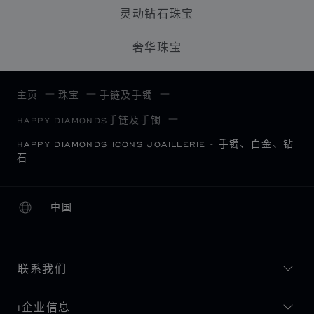
灵动钻石珠宝
奢华珠宝
主页
珠宝
手链及手镯
HAPPY DIAMONDS手链及手镯
HAPPY DIAMONDS ICONS JOAILLERIE - 手镯、白金、钻
石
中国
本地化（更改国家/地区）
更改国家/地区
联系我们
I企业信息