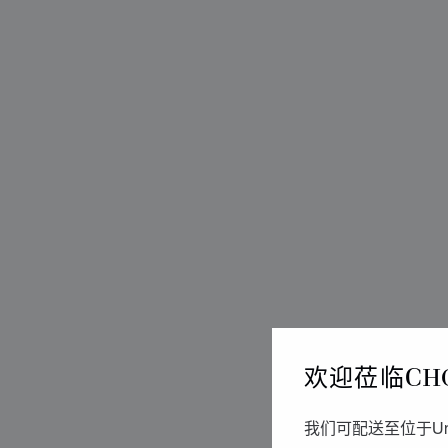
欢迎莅临CH
我们可配送至位于Un