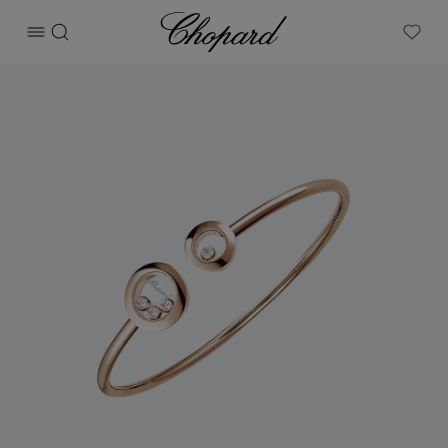
Chopard
打开菜单
搜索
My W
产品 Happy Diamonds Icons 的图片（启用按钮以打开图库）