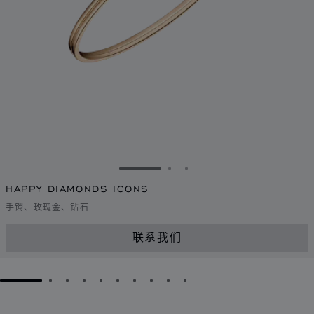
转到幻灯片 1
转到幻灯片 2
转到幻灯片 3
HAPPY DIAMONDS ICONS
手镯、玫瑰金、钻石
联系我们
GO TO SLIDE 1
GO TO SLIDE 2
GO TO SLIDE 3
GO TO SLIDE 4
GO TO SLIDE 5
GO TO SLIDE 6
GO TO SLIDE 7
GO TO SLIDE 8
GO TO SLIDE 9
GO TO SLIDE 10