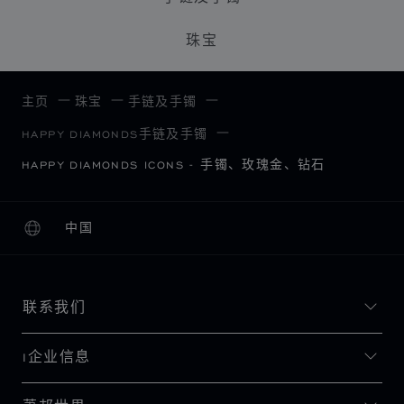
珠宝
主页
珠宝
手链及手镯
HAPPY DIAMONDS手链及手镯
HAPPY DIAMONDS ICONS - 手镯、玫瑰金、钻石
中国
本地化（更改国家/地区）
更改国家/地区
联系我们
I企业信息