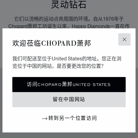
灵动钻石
它们以流畅的运动点亮周围的环境。自从1976年于
Chopard萧邦工坊诞生以来，Happy Diamonds一直在传
播极具感染力的乐享生活精神。它们的舞蹈构成一场生动
欢迎莅临CHOPARD萧邦
有趣的表演，其中传达出的自由与光明令人不禁扬起迷人
关闭
的微笑。
我们可配送至位于United States的地址。您正在浏
览位于中国的网站，是否要更改您的位置？
特色
访问CHOPARD萧邦UNITED STATES
传奇的灵动钻石
留在中国网站
70年代中期，Chopard萧邦突破制表和奢华珠宝业的准
则，随着社会自由化为标志的时代变革而不断发展。
Chopard萧邦向这段铸就其地位的辉煌历史致敬。
转到另一个位置访问