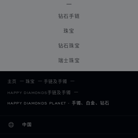
钻石手链
珠宝
钻石珠宝
瑞士珠宝
主页
珠宝
手链及手镯
HAPPY DIAMONDS手链及手镯
HAPPY DIAMONDS PLANET - 手镯、白金、钻石
中国
本地化（更改国家/地区）
更改国家/地区