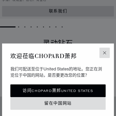
手镯、玫瑰金、钻石、青金石
联系我们
GO TO SLIDE 1
GO TO SLIDE 2
GO TO SLIDE 3
GO TO SLIDE 4
GO TO SLIDE 5
GO TO SLIDE 6
GO TO SLIDE 7
GO TO SLIDE 8
GO TO SLIDE 9
灵动钻石
欢迎莅临CHOPARD萧邦
关闭
它们以流畅的运动点亮周围的环境。自从1976年于
Chopard萧邦工坊诞生以来，Happy Diamonds一直在传
播极具感染力的乐享生活精神。它们的舞蹈构成一场生动
我们可配送至位于United States的地址。您正在浏
有趣的表演，其中传达出的自由与光明令人不禁扬起迷人
览位于中国的网站，是否要更改您的位置？
的微笑。
访问CHOPARD萧邦UNITED STATES
留在中国网站
特色
传奇的灵动钻石