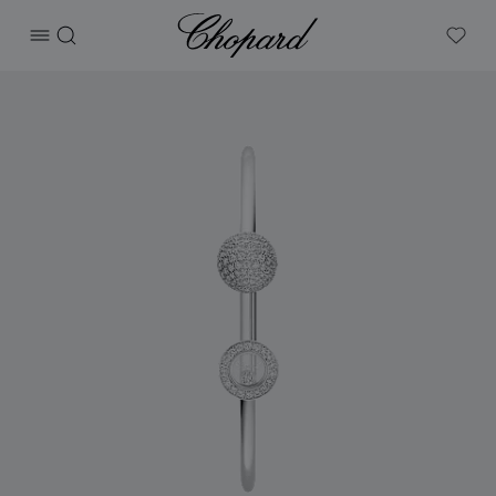
Chopard
打开菜单
搜索
My W
产品 Happy Diamonds Planet 的图片（启用按钮以打开图库）