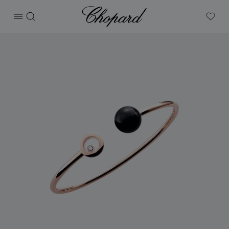
Chopard
打开菜单
搜索
My W
产品 Happy Diamonds Planet 的图片（启用按钮以打开图库）