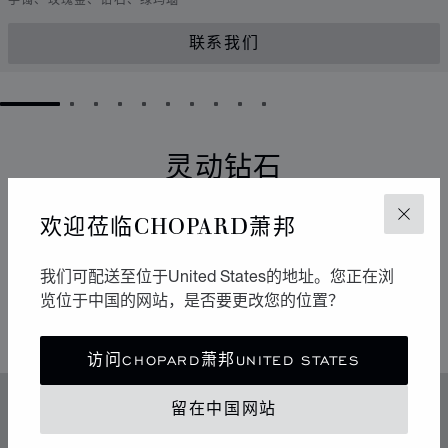
手镯、玫瑰金、钻石、绿玛瑙
联系我们
GO TO SLIDE 1
GO TO SLIDE 2
GO TO SLIDE 3
GO TO SLIDE 4
GO TO SLIDE 5
GO TO SLIDE 6
GO TO SLIDE 7
GO TO SLIDE 8
GO TO SLIDE 9
GO TO SLIDE 10
灵动钻石
它们以流畅的运动点亮周围的环境。自从1976年于
欢迎莅临CHOPARD萧邦
关闭
Chopard萧邦工坊诞生以来，Happy Diamonds一直在传
播极具感染力的乐享生活精神。它们的舞蹈构成一场生动
我们可配送至位于United States的地址。您正在浏
有趣的表演，其中传达出的自由与光明令人不禁扬起迷人
览位于中国的网站，是否要更改您的位置？
的微笑。
访问CHOPARD萧邦UNITED STATES
留在中国网站
特色
传奇的灵动钻石