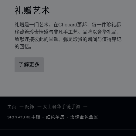
礼赠艺术
礼赠是一门艺术。在Chopard萧邦，每一件珍礼都
珍藏着珍贵情感与非凡手工艺。品牌以奢华礼品，
致献连接彼此的举动、弥足珍贵的瞬间与值得铭记
的回忆。
了解更多
主页
配饰
女士奢华手链手镯
SIGNATURE手镯 - 红色羊皮 - 玫瑰金色金属