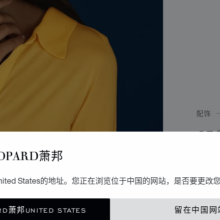
配饰
S
OPARD萧邦
绿色小
ited States的地址。您正在浏览位于中国的网站，是否要更改
尺
寸
D萧邦UNITED STATES
留在中国网