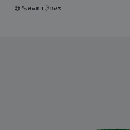
联系我们
精品店
本地化（更改国家/地区）
产品 Signature手镯 的图片（启用按钮以打开图库）