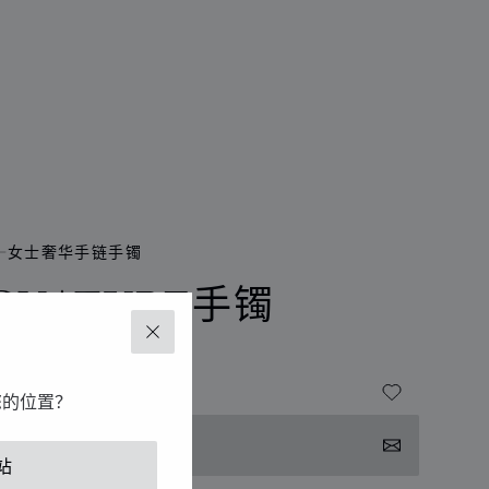
女士奢华手链手镯
IGNATURE手镯
关闭
羊皮 - 玫瑰金色金属
您的位置？
联系我们
站