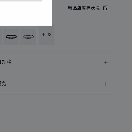
店预约
精品店库存状况
供以下语言版本
+ 6
和规格
服务