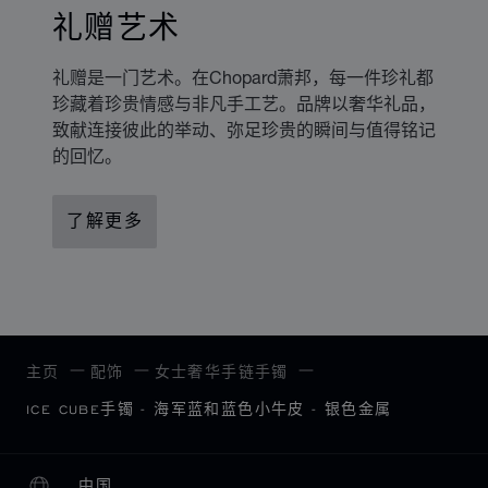
礼赠艺术
礼赠是一门艺术。在Chopard萧邦，每一件珍礼都
珍藏着珍贵情感与非凡手工艺。品牌以奢华礼品，
致献连接彼此的举动、弥足珍贵的瞬间与值得铭记
的回忆。
了解更多
主页
配饰
女士奢华手链手镯
ICE CUBE手镯 - 海军蓝和蓝色小牛皮 - 银色金属
中国