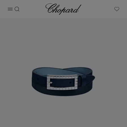
Chopard
打开菜单
搜索
My W
产品 ICE CUBE手镯 的图片（启用按钮以打开图库）