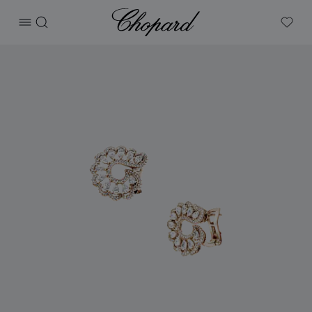
Chopard
打开菜单
搜索
My W
产品 Precious Lace Vague 的图片（启用按钮以打开图库）