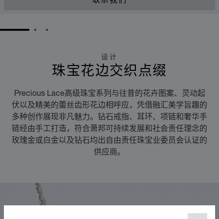
联系我们
GO TO SLIDE 1
GO TO SLIDE 2
GO TO SLIDE 3
设计
珠宝花边交织点缀
Precious Lace高级珠宝系列与往昔的花卉图案、灵动起
伏以及精美的蕾丝齿形花边相呼应，凭借融汇美学旨趣的
多种创作展现非凡魅力。钻石戒指、耳环、项链和奢华手
链经由手工打造，符合萧邦可持续发展和社会责任理念的
玫瑰金或白金以及钻石均出自由责任珠宝业委员会认证的
供应商。