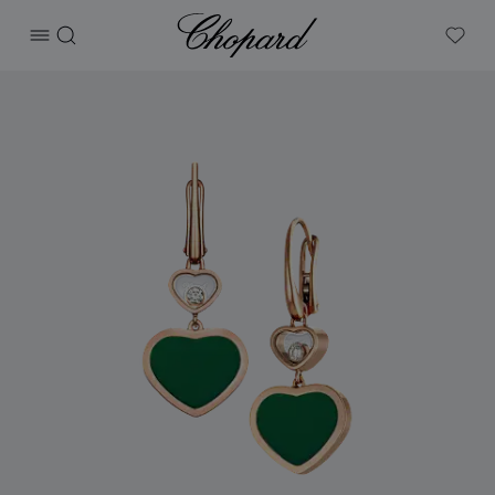
Chopard
打开菜单
搜索
My W
产品 Happy Hearts 的图片（启用按钮以打开图库）