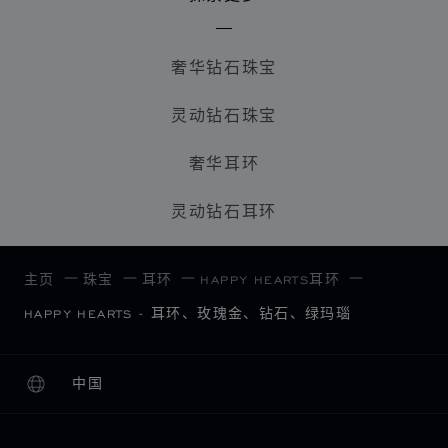
奢华钻石珠宝
灵动钻石珠宝
奢华耳环
灵动钻石耳环
主页
珠宝
耳环
HAPPY HEARTS耳环
HAPPY HEARTS - 耳环、玫瑰金、钻石、绿玛瑙
中国
本地化（更改国家/地区）
更改国家/地区