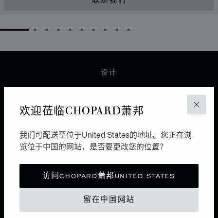
联系我们
GO TO SLIDE 1
GO TO SLIDE 2
GO TO SLIDE 3
GO TO SLIDE 4
GO TO SLIDE 5
GO TO SLIDE 6
GO TO SLIDE 7
GO TO SLIDE 8
GO TO SLIDE 9
GO TO SLIDE 10
设计
都市形象
欢迎莅临CHOPARD萧邦
6个面，12条边，8个点。作为极简风格的图形，立方体
关闭
极富几何美感。利落而纯粹，自由不羁多于浪漫唯美，将
都市优雅与现代风情谐美交融，它区别于各种珠宝设计流
我们可配送至位于United States的地址。您正在浏
派之上。
览位于中国的网站，是否要更改您的位置？
访问CHOPARD萧邦UNITED STATES
ICE CUBEX贝拉·哈迪德
留在中国网站
光影雕琢