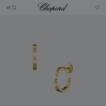
Chopard
打开菜单
搜索
My W
产品 Ice Cube 的图片（启用按钮以打开图库）