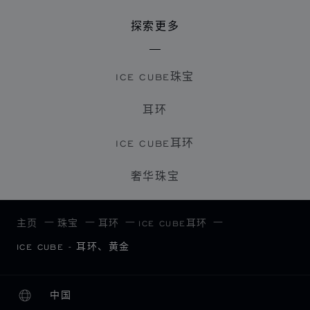
探索更多
ICE CUBE珠宝
耳环
ICE CUBE耳环
奢华珠宝
主页
珠宝
耳环
ICE CUBE耳环
ICE CUBE - 耳环、黄金
中国
本地化（更改国家/地区）
更改国家/地区