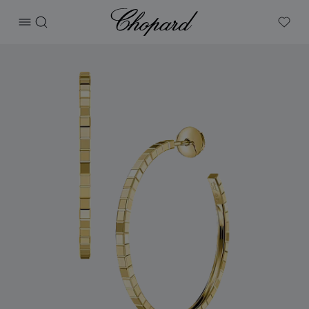
Chopard
打开菜单
搜索
My W
产品 Ice Cube 的图片（启用按钮以打开图库）