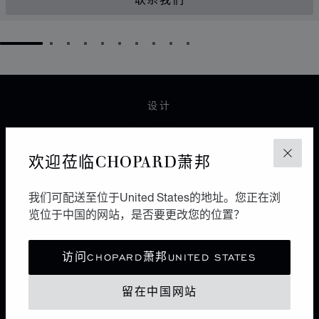
联系我们
GO TO SLIDE 1
GO TO SLIDE 2
GO TO SLIDE 3
GO TO SLIDE 4
GO TO SLIDE 5
GO TO SLIDE 6
GO TO SLIDE 7
GO TO SLIDE 8
GO TO SLIDE 9
GO TO SLIDE 10
设计
都市形象
欢迎莅临CHOPARD萧邦
6个面，12条边，8个点。作为极简风格的图形，立方体
关闭
极富几何美感。利落而纯粹，自由不羁多于浪漫唯美，将
都市优雅与现代风情谐美交融，它区别于各种珠宝设计流
我们可配送至位于United States的地址。您正在浏
派之上。
览位于中国的网站，是否要更改您的位置？
访问CHOPARD萧邦UNITED STATES
ICE CUBEX贝拉·哈迪德
留在中国网站
光影雕琢