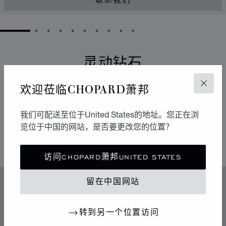
联系我们
GO TO SLIDE 1
GO TO SLIDE 2
GO TO SLIDE 3
GO TO SLIDE 4
GO TO SLIDE 5
GO TO SLIDE 6
GO TO SLIDE 7
GO TO SLIDE 8
GO TO SLIDE 9
GO TO SLIDE 10
灵动钻石
欢迎莅临CHOPARD萧邦
它们以流畅的运动点亮周围的环境。自从1976年于
关闭
Chopard萧邦工坊诞生以来，Happy Diamonds一直在传
播极具感染力的乐享生活精神。它们的舞蹈构成一场生动
我们可配送至位于United States的地址。您正在浏
有趣的表演，其中传达出的自由与光明令人不禁扬起迷人
览位于中国的网站，是否要更改您的位置？
的微笑。
访问CHOPARD萧邦UNITED STATES
留在中国网站
特色
传奇的灵动钻石
转到另一个位置访问
70年代中期，Chopard萧邦突破制表和奢华珠宝业的准