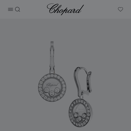
Chopard
打开菜单
搜索
My W
产品 Happy Diamonds Icons 的图片（启用按钮以打开图库）