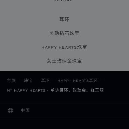
耳环
灵动钻石珠宝
HAPPY HEARTS珠宝
女士玫瑰金珠宝
主页
珠宝
耳环
HAPPY HEARTS耳环
MY HAPPY HEARTS - 单边耳环，玫瑰金，红玉髓
中国
本地化（更改国家/地区）
更改国家/地区