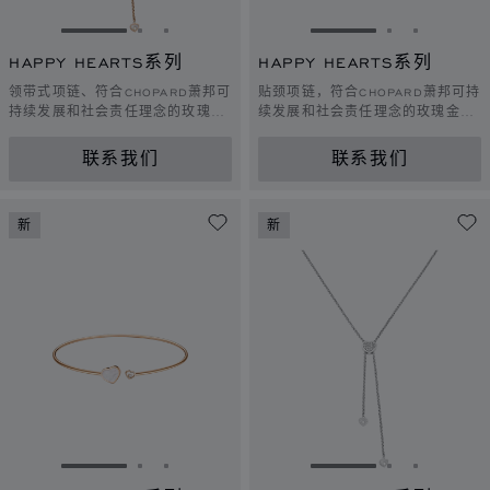
转到幻灯片 1
转到幻灯片 2
转到幻灯片 3
转到幻灯片 1
转到幻灯片 
转到幻灯
HAPPY HEARTS系列
HAPPY HEARTS系列
领带式项链、符合CHOPARD萧邦可
贴颈项链，符合CHOPARD萧邦可持
持续发展和社会责任理念的玫瑰
续发展和社会责任理念的玫瑰金，
金、钻石、粉红色珍珠母贝
钻石，缟玛瑙
联系我们
联系我们
新
新
转到幻灯片 1
转到幻灯片 2
转到幻灯片 3
转到幻灯片 1
转到幻灯片 
转到幻灯