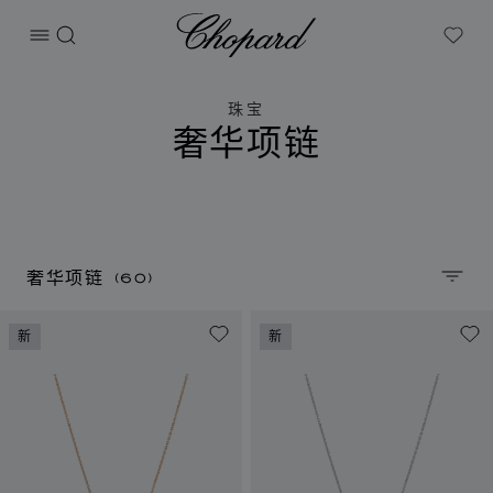
Chopard
打开菜单
搜索
My W
珠宝
奢华项链
(60)
奢华项链
排序
新
新