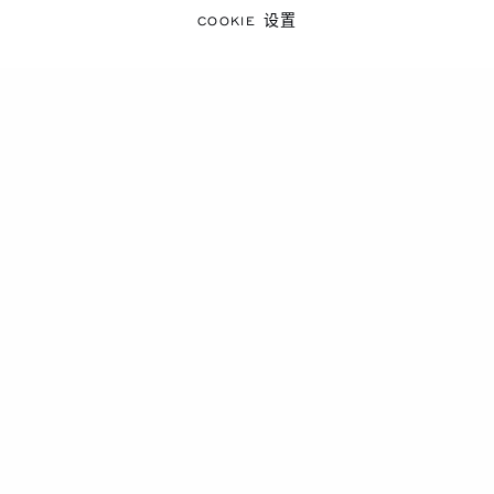
需要帮助的人。通过我们的Happy Hearts奢华项链，我
COOKIE 设置
们支持特别关注的慈善事业，例如为世界各地的儿童提供
受教育的机会。因为慷慨仁善是Chopard萧邦的核心价值
观。
探索更多
灵动钻石项链
白金钻石项链
奢华钻石珠宝
玫瑰金钻石吊坠