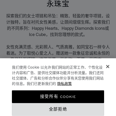
永珠宝
探索我们的女士项链和吊坠：精致、轻盈的奢华项链，设
计独特，旨在衬托女性美感，让颈间熠熠生辉。探索我们
的不同系列：Happy Hearts、Happy Diamonds Icons或
Ice Cube，找到您理想的款式。
女性充满灵感、光彩照人、气质高雅，如同宝石一样令人
着迷。为了取悦心爱之人，赠送她一款象征忠诚和永恒的
奢华钻石项链。这不仅是一份礼物，更是一份宣言。
我们使用 Cookie 以允许我们网站的正常工作、个性化设
我们的奢华项链以独特的珠宝专业知识和对美好事物的无
计内容和广告、提供社交媒体功能并分析流量。我们还同
限热情为设计理念，为佩戴者带来迷人光采。无论是黄
社交媒体、广告和分析合作伙伴分享有关您使用我们网站
的信息。我们已更新我们的
隐私政策
金、玫瑰金还是钻石，我们的奢华项链和吊坠都能为造型
增光添彩。无论是日常还是特殊场合，它们都能彰显每位
女性的美丽和个性。
接受所有 COOKIE
在Chopard萧邦，我们将奢侈品的价值与人类和地球的福
全部拒绝
祉联系在一起。因此，我们竭尽全力保护自然，帮助那些