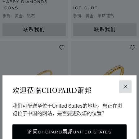
HAPPY DIAMONDS
ICONS
ICE CUBE
手镯、黄金、钻石
手镯、黄金、半环镶钻
联系我们
联系我们
欢迎莅临CHOPARD萧邦
关闭
我们可配送至位于United States的地址。您正在浏
览位于中国的网站，是否要更改您的位置？
转到幻灯片 1
转到幻灯片 2
转到幻灯片 3
转到幻灯片 1
转到幻灯片 
转到幻灯
ICE CUBE
ICE CUBE
访问CHOPARD萧邦UNITED STATES
手镯、黄金、整环镶钻
手镯、黄金、半环镶钻