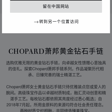
联系我们
联系我们
留在中国网站
转到另一个位置访问
显示
8
件产品，共8件
CHOPARD萧邦黄金钻石手链
选购优雅无限的黄金钻石手链，向卓越女性馈赠心意独具
的佳礼。探索Chopard萧邦手链系列，作品凝聚历代相
承、日臻完善的瑞士精湛工艺。
Chopard萧邦女士黄金钻石手链只待优雅装点您或爱人的
腕间。高级珠宝作品以卓越材质制成，融汇灵动创意和精
湛手工艺。每枚钻石都依照其亮度经过悉心甄选；自
2018年7月起，所用金原料的来源均符合社会责任理念。
两种材质交织相融，共同缔造臻美珠宝。