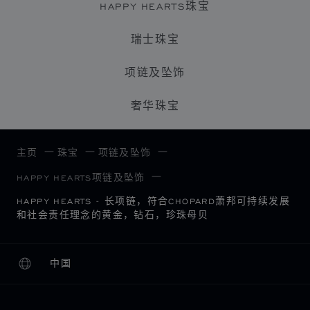
HAPPY HEARTS珠宝
瑞士珠宝
项链及坠饰
奢华珠宝
主页
珠宝
项链及坠饰
HAPPY HEARTS项链及坠饰
HAPPY HEARTS - 长项链，符合CHOPARD萧邦可持续发展
和社会责任理念的黄金，钻石，珍珠母贝
中国
本地化（更改国家/地区）
更改国家/地区