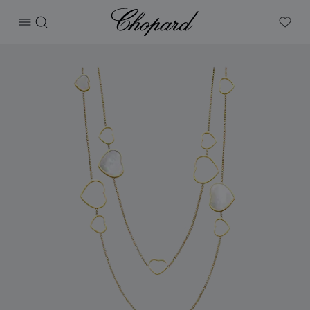
Chopard
打开菜单
搜索
My W
产品 Happy Hearts 的图片（启用按钮以打开图库）