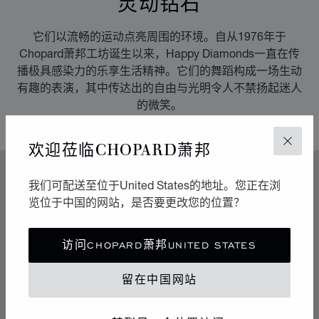
灵动钻石
它们以流畅的运动点亮周围的环境。自从1976年于
Chopard萧邦工坊诞生以来，Happy Diamonds一直在传
播极具感染力的乐享生活精神。它们的舞蹈构成一场生动
有趣的表演，其中传达出的自由与光明令人不禁扬起迷人
的微笑。
欢迎莅临CHOPARD萧邦
关闭
特色
我们可配送至位于United States的地址。您正在浏
传奇的灵动钻石
览位于中国的网站，是否要更改您的位置？
70年代中期，Chopard萧邦突破制表和奢华珠宝业的准
访问CHOPARD萧邦UNITED STATES
则，随着社会自由化为标志的时代变革而不断发展。
Chopard萧邦向这段铸就其地位的辉煌历史致敬。
留在中国网站