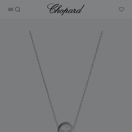
Chopard
打开菜单
搜索
My W
产品 Happy Diamonds Icons 的图片（启用按钮以打开图库）