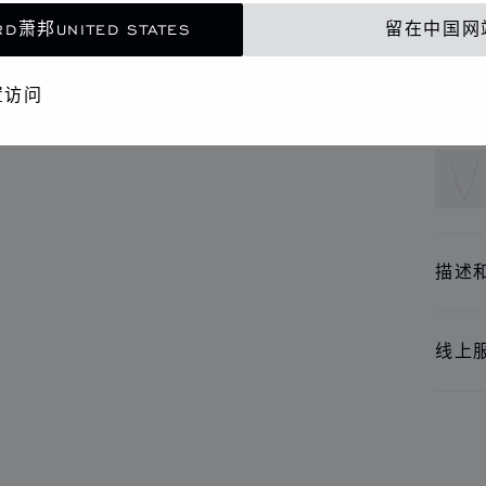
联
D萧邦UNITED STATES
留在中国网
精品
置访问
还提
描述
线上