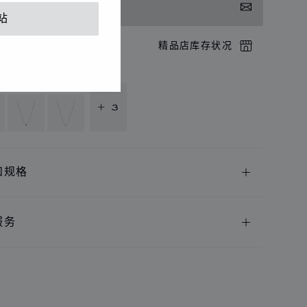
系我们
站
店预约
精品店库存状况
供以下语言版本
+ 3
和规格
服务