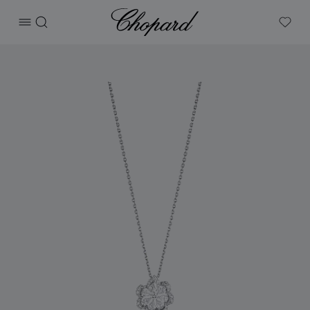
Chopard
打开菜单
搜索
My W
产品 Precious Lace Mini-Frou-Frou 的图片（启用按钮以打