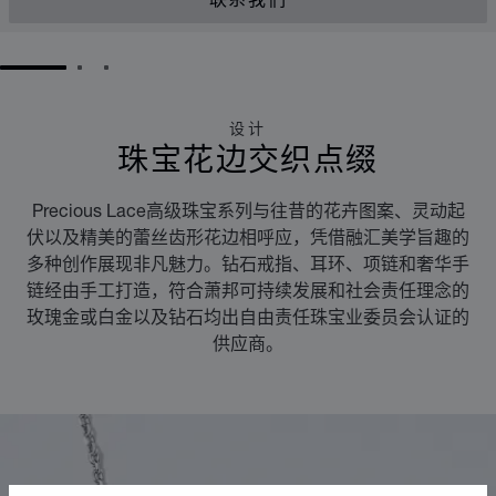
联系我们
GO TO SLIDE 1
GO TO SLIDE 2
GO TO SLIDE 3
设计
珠宝花边交织点缀
Precious Lace高级珠宝系列与往昔的花卉图案、灵动起
伏以及精美的蕾丝齿形花边相呼应，凭借融汇美学旨趣的
多种创作展现非凡魅力。钻石戒指、耳环、项链和奢华手
链经由手工打造，符合萧邦可持续发展和社会责任理念的
玫瑰金或白金以及钻石均出自由责任珠宝业委员会认证的
供应商。