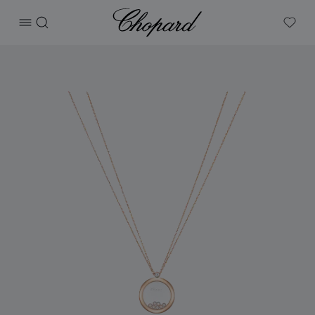
Chopard
打开菜单
搜索
My W
产品 Happy Diamonds Icons 的图片（启用按钮以打开图库）