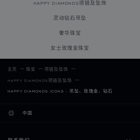
HAPPY DIAMONDS项链及坠饰
灵动钻石吊坠
奢华珠宝
女士玫瑰金珠宝
主页
珠宝
项链及坠饰
HAPPY DIAMONDS项链及坠饰
HAPPY DIAMONDS ICONS - 吊坠、玫瑰金、钻石
中国
本地化（更改国家/地区）
更改国家/地区