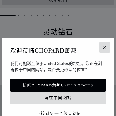
联系我们
GO TO SLIDE 1
GO TO SLIDE 2
GO TO SLIDE 3
GO TO SLIDE 4
GO TO SLIDE 5
GO TO SLIDE 6
GO TO SLIDE 7
GO TO SLIDE 8
GO TO SLIDE 9
GO TO SLIDE 10
灵动钻石
它们以流畅的运动点亮周围的环境。自从1976年于
欢迎莅临CHOPARD萧邦
关闭
Chopard萧邦工坊诞生以来，Happy Diamonds一直在传
播极具感染力的乐享生活精神。它们的舞蹈构成一场生动
有趣的表演，其中传达出的自由与光明令人不禁扬起迷人
我们可配送至位于United States的地址。您正在浏
的微笑。
览位于中国的网站，是否要更改您的位置？
访问CHOPARD萧邦UNITED STATES
特色
留在中国网站
传奇的灵动钻石
转到另一个位置访问
70年代中期，Chopard萧邦突破制表和奢华珠宝业的准