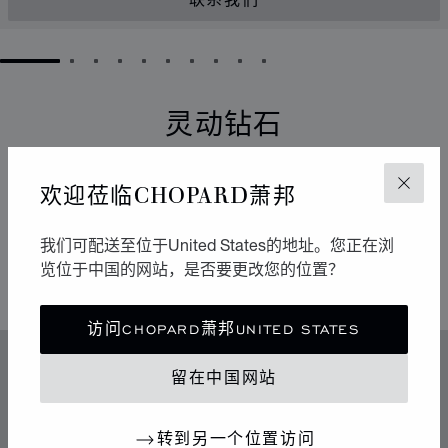
联系我们
GO TO SLIDE 1
GO TO SLIDE 2
GO TO SLIDE 3
GO TO SLIDE 4
GO TO SLIDE 5
GO TO SLIDE 6
GO TO SLIDE 7
GO TO SLIDE 8
GO TO SLIDE 9
GO TO SLIDE 10
灵动钻石
它们以流畅的运动点亮周围的环境。自从1976年于
欢迎莅临CHOPARD萧邦
关闭
Chopard萧邦工坊诞生以来，Happy Diamonds一直在传
播极具感染力的乐享生活精神。它们的舞蹈构成一场生动
有趣的表演，其中传达出的自由与光明令人不禁扬起迷人
我们可配送至位于United States的地址。您正在浏
的微笑。
览位于中国的网站，是否要更改您的位置？
访问CHOPARD萧邦UNITED STATES
特色
留在中国网站
传奇的灵动钻石
转到另一个位置访问
70年代中期，Chopard萧邦突破制表和奢华珠宝业的准