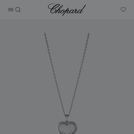
Chopard
打开菜单
搜索
My W
产品 Happy Diamonds Icons 的图片（启用按钮以打开图库）