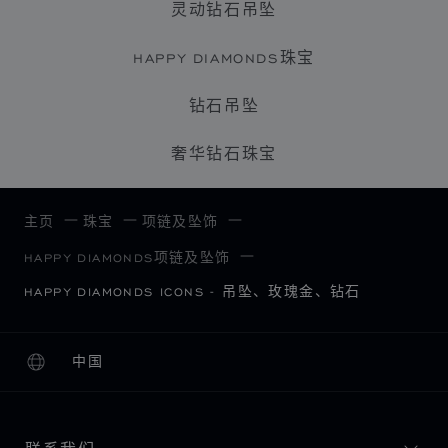
灵动钻石吊坠
HAPPY DIAMONDS珠宝
钻石吊坠
奢华钻石珠宝
主页
珠宝
项链及坠饰
HAPPY DIAMONDS项链及坠饰
HAPPY DIAMONDS ICONS - 吊坠、玫瑰金、钻石
中国
本地化（更改国家/地区）
更改国家/地区