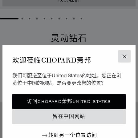
联系我们
GO TO SLIDE 1
GO TO SLIDE 2
GO TO SLIDE 3
GO TO SLIDE 4
GO TO SLIDE 5
GO TO SLIDE 6
GO TO SLIDE 7
GO TO SLIDE 8
GO TO SLIDE 9
GO TO SLIDE 10
灵动钻石
它们以流畅的运动点亮周围的环境。自从1976年于
欢迎莅临CHOPARD萧邦
关闭
Chopard萧邦工坊诞生以来，Happy Diamonds一直在传
播极具感染力的乐享生活精神。它们的舞蹈构成一场生动
有趣的表演，其中传达出的自由与光明令人不禁扬起迷人
我们可配送至位于United States的地址。您正在浏
的微笑。
览位于中国的网站，是否要更改您的位置？
访问CHOPARD萧邦UNITED STATES
特色
留在中国网站
传奇的灵动钻石
转到另一个位置访问
70年代中期，Chopard萧邦突破制表和奢华珠宝业的准