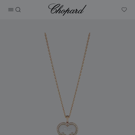
Chopard
打开菜单
搜索
My W
产品 Happy Diamonds Icons 的图片（启用按钮以打开图库）