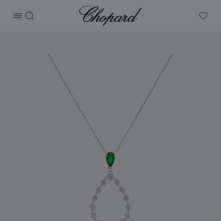
Chopard
打开菜单
搜索
My W
产品 L'Heure Du Diamant Drop 的图片（启用按钮以打开图库