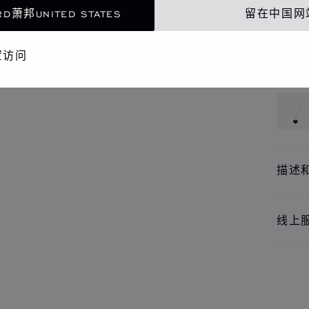
联
D萧邦UNITED STATES
留在中国网
精品
置访问
还提
描述
线上