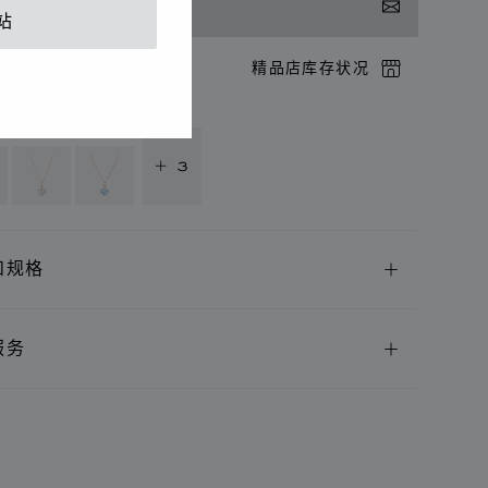
系我们
站
店预约
精品店库存状况
供以下语言版本
+ 3
和规格
服务