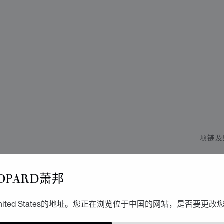
项链及
H
OPARD萧邦
吊坠、
ited States的地址。您正在浏览位于中国的网站，是否要更改