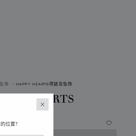
坠饰
HAPPY HEARTS项链及坠饰
APPY HEARTS
关闭
玫瑰金、钻石、红色宝石
您的位置？