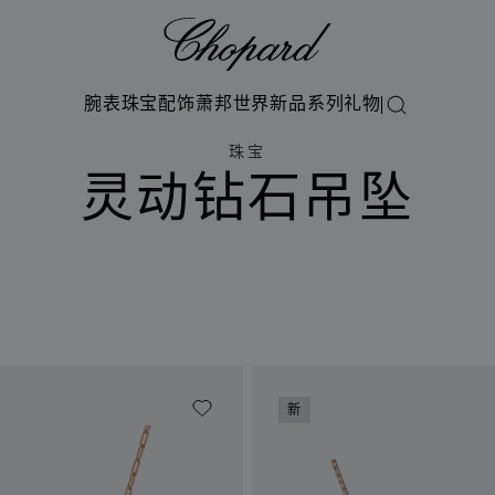
Chopard
腕表
珠宝
配饰
萧邦世界
新品系列
礼物
搜索
珠宝
灵动钻石吊坠
新