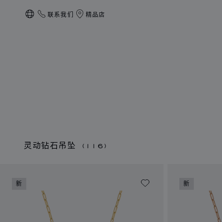
联系我们
精品店
本地化（更改国家/地区）
灵动钻石吊坠
(116)
新
新