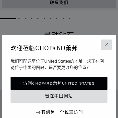
联系我们
GO TO SLIDE 1
GO TO SLIDE 2
GO TO SLIDE 3
GO TO SLIDE 4
GO TO SLIDE 5
GO TO SLIDE 6
GO TO SLIDE 7
GO TO SLIDE 8
GO TO SLIDE 9
GO TO SLIDE 10
灵动钻石
欢迎莅临CHOPARD萧邦
关闭
它们以流畅的运动点亮周围的环境。自从1976年于
Chopard萧邦工坊诞生以来，Happy Diamonds一直在传
播极具感染力的乐享生活精神。它们的舞蹈构成一场生动
我们可配送至位于United States的地址。您正在浏
有趣的表演，其中传达出的自由与光明令人不禁扬起迷人
览位于中国的网站，是否要更改您的位置？
的微笑。
访问CHOPARD萧邦UNITED STATES
留在中国网站
特色
传奇的灵动钻石
转到另一个位置访问