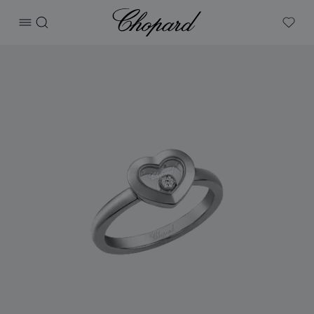
Chopard
打开菜单
搜索
My W
产品 Happy Diamonds Icons 的图片（启用按钮以打开图库）